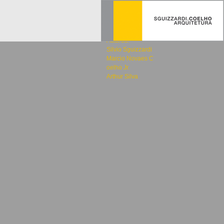
2020
São Paulo
Autores:
Silvio Sguizzardi
Marcio Novaes C
oelho Jr.
Arthur Silva