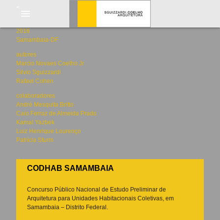
<
menu
2016
Samambaia-DF
autores
Marcio Novaes Coelho Jr
Silvio Sguizzardi
Rafael Cohen
colaboradores
André Mesquita Britto
Caio Ferraz de Almeida Prado
Kamal Yazbek
Luiz Henrique Lourenço
Patrícia Sturm
CODHAB SAMAMBAIA
Concurso Público Nacional de Estudo Preliminar de
Arquitetura para Unidades Habitacionais Coletivas, em
Samambaia – Distrito Federal.