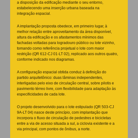
a disposição da edificação mediante o seu entorno,
estabelecendo uma inserção urbana baseada na
integração espacial.
A implantação proposta obedece, em primeiro lugar, à
melhor relação entre aproveitamento da área disponível,
altura da edificação e os afastamentos mínimos das
fachadas voltadas para logradouro público ou lote vizinho,
tomando como referência projetual o lote com maior
restrição (QR 612-CJ 01-LT 02), replicado aos outros quatro,
conforme indicado nos diagramas.
A configuração espacial obtida conduz à definição do
partido arquitetônico: duas lâminas independentes,
interligadas pelo eixo de circulação central, sobre pilotis e
pavimento térreo livre, com flexibilidade para adaptação às
especificidades de cada lote.
O projeto desenvolvido para o lote estipulado (QR 503-CJ
9A-LT 04) nasce deste princípio, com implantação que
incorpora o fluxo de circulação de pedestres e bicicletas
entre a via de acesso situada a sul, a ciclovia existente e a
via principal, com pontos de ônibus, a norte.