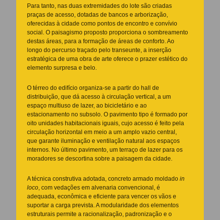
Para tanto, nas duas extremidades do lote são criadas
praças de acesso, dotadas de bancos e arborização,
oferecidas à cidade como pontos de encontro e convívio
social. O paisagismo proposto proporciona o sombreamento
destas áreas, para a formação de áreas de conforto. Ao
longo do percurso traçado pelo transeunte, a inserção
estratégica de uma obra de arte oferece o prazer estético do
elemento surpresa e belo.
O térreo do edifício organiza-se a partir do hall de
distribuição, que dá acesso à circulação vertical, a um
espaço multiuso de lazer, ao bicicletário e ao
estacionamento no subsolo. O pavimento tipo é formado por
oito unidades habitacionais iguais, cujo acesso é feito pela
circulação horizontal em meio a um amplo vazio central,
que garante iluminação e ventilação natural aos espaços
internos. No último pavimento, um terraço de lazer para os
moradores se descortina sobre a paisagem da cidade.
A técnica construtiva adotada, concreto armado moldado
in
loco
, com vedações em alvenaria convencional, é
adequada, econômica e eficiente para vencer os vãos e
suportar a carga prevista. A modularidade dos elementos
estruturais permite a racionalização, padronização e o