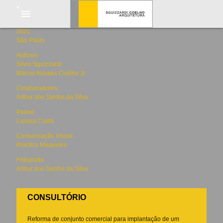
<
menu
2021
São Paulo
Autores:
Silvio Sguizzardi
Marcio Novaes Coelho Jr.
Colaboradores:
Arthur dos Santos da Silva
Painel:
Larissa Costa
Comunicação Visual:
Practica Maquetes
Fotografia:
Arthur dos Santos da Silva
CONSULTÓRIO
Reforma de conjunto comercial para implantação de um