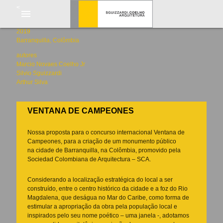
<
menu
2019
Barranquilla, Colômbia
autores
Marcio Novaes Coelho Jr
Silvio Sguizzardi
Arthur Silva
VENTANA DE CAMPEONES
Nossa proposta para o concurso internacional Ventana de
Campeones, para a criação de um monumento público
na cidade de Barranquilla, na Colômbia, promovido pela
Sociedad Colombiana de Arquitectura – SCA.
Considerando a localização estratégica do local a ser
construído, entre o centro histórico da cidade e a foz do Rio
Magdalena, que deságua no Mar do Caribe, como forma de
estimular a apropriação da obra pela população local e
inspirados pelo seu nome poético – uma janela -, adotamos